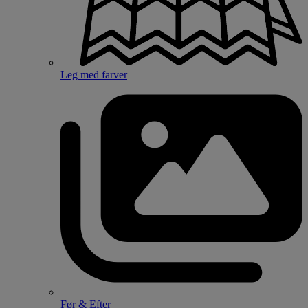
Leg med farver
Før & Efter