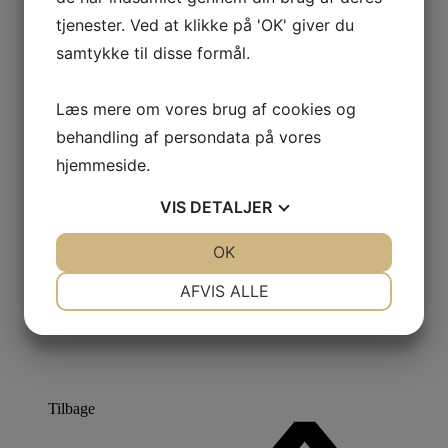
tjenester. Ved at klikke på 'OK' giver du
samtykke til disse formål.
Læs mere om vores brug af cookies og
behandling af persondata på vores
hjemmeside.
VIS
DETALJER
JA
NEJ
OK
JA
NEJ
NØDVENDIGE
PRÆFERENCER
AFVIS ALLE
JA
NEJ
JA
NEJ
MARKETING
STATISTIK
Tilbage