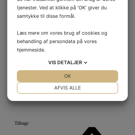
tjenester. Ved at klikke på 'OK' giver du
samtykke til disse formål.
Læs mere om vores brug af cookies og
behandling af persondata på vores
hjemmeside.
VIS
DETALJER
JA
NEJ
OK
JA
NEJ
NØDVENDIGE
PRÆFERENCER
AFVIS ALLE
JA
NEJ
JA
NEJ
MARKETING
STATISTIK
Tilbage