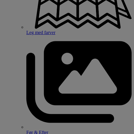
Leg med farver
Før & Efter