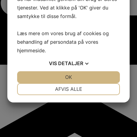
tjenester. Ved at klikke på 'OK' giver du
samtykke til disse formål.
Læs mere om vores brug af cookies og
behandling af persondata på vores
hjemmeside.
VIS
DETALJER
JA
NEJ
OK
JA
NEJ
NØDVENDIGE
PRÆFERENCER
AFVIS ALLE
JA
NEJ
JA
NEJ
MARKETING
STATISTIK